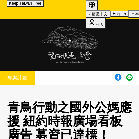
Keep Taiwan Free
我們使用 cookies 來提升您的瀏覽體驗並分析網站流量。
您的
✓
繁體中文
English
日
選擇將套用於所有 oen.tw 網站。
欲了解更多有關我們使用
cookies 的詳情，請參閱我們的
隱私權政策
。
登入
全部拒絕
接受所有 Cookie
我們使用 cookies 提升瀏覽體驗並分析流量。
隱私權政策
拒絕
接受
專案計畫
青鳥行動之國外公媽應
援 紐約時報廣場看板
廣告 募資已達標！