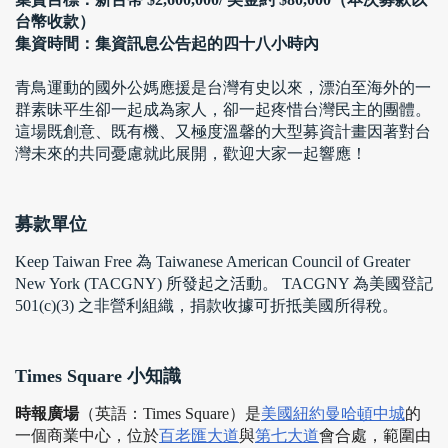
台幣收款）
集資時間：集資訊息公告起的四十八小時內
青鳥運動的國外公媽應援是台灣有史以來，漂泊至海外的一
群素昧平生卻一起成為家人，卻一起疼惜台灣民主的團體。
這場既創意、既有機、又極度溫馨的大型募資計畫因著對台
灣未來的共同憂慮就此展開，歡迎大家一起響應！
募款單位
Keep Taiwan Free 為 Taiwanese American Council of Greater 
New York (TACGNY) 所發起之活動。 TACGNY 為美國登記 
501(c)(3) 之非營利組織，捐款收據可折抵美國所得稅。
Times Square 小知識
時報廣場
（英語：Times Square）是
美國
紐約
曼哈頓中城
的
一個商業中心，位於
百老匯大道
與
第七大道
會合處，範圍由